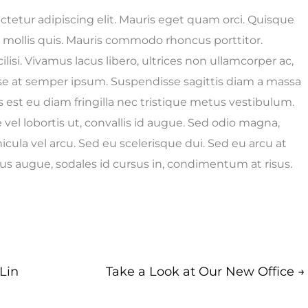
tetur adipiscing elit. Mauris eget quam orci. Quisque
h mollis quis. Mauris commodo rhoncus porttitor.
lisi. Vivamus lacus libero, ultrices non ullamcorper ac,
e at semper ipsum. Suspendisse sagittis diam a massa
is est eu diam fringilla nec tristique metus vestibulum.
el lobortis ut, convallis id augue. Sed odio magna,
icula vel arcu. Sed eu scelerisque dui. Sed eu arcu at
cus augue, sodales id cursus in, condimentum at risus.
Lin
Take a Look at Our New Office
→