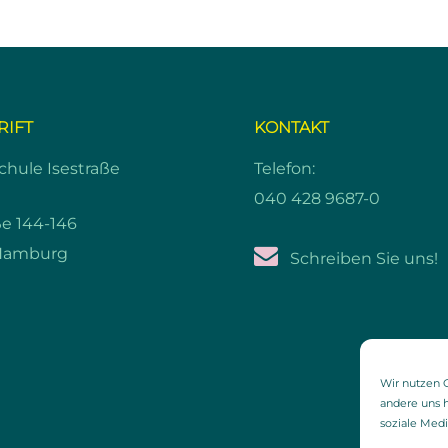
RIFT
KONTAKT
hule Isestraße
Telefon:
040 428 9687-0
ße 144-146
Hamburg
Schreiben Sie uns!
Wir nutzen C
andere uns h
soziale Med