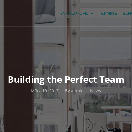
SCHULPROFIL
TERMINE
SCH
Building the Perfect Team
März 10, 2017
By
admin
News