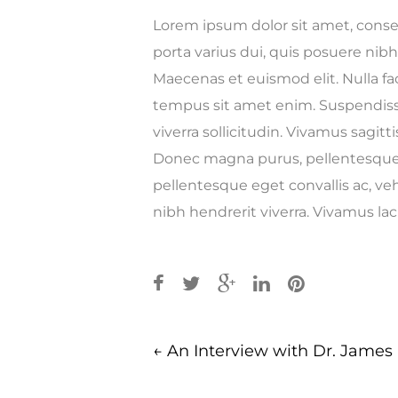
Lorem ipsum dolor sit amet, consec
porta varius dui, quis posuere nib
Maecenas et euismod elit. Nulla faci
tempus sit amet enim. Suspendiss
viverra sollicitudin. Vivamus sagitt
Donec magna purus, pellentesque v
pellentesque eget convallis ac, veh
nibh hendrerit viverra. Vivamus la
Post
←
An Interview with Dr. James 