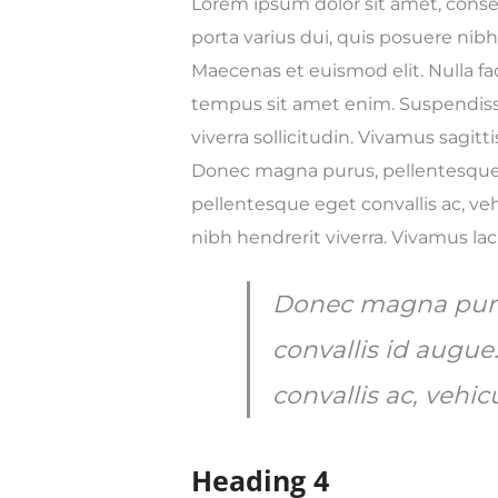
Lorem ipsum dolor sit amet, consec
porta varius dui, quis posuere nib
Maecenas et euismod elit. Nulla faci
tempus sit amet enim. Suspendiss
viverra sollicitudin. Vivamus sagitt
Donec magna purus, pellentesque v
pellentesque eget convallis ac, veh
nibh hendrerit viverra. Vivamus la
Donec magna purus
convallis id augu
convallis ac, vehic
Heading 4