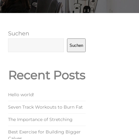
Suchen
Suchen
Recent Posts
Hello world!
Seven Track Workouts to Burn Fat
The Importance of Stretching
Best Exercise for Building Bigger
Calves