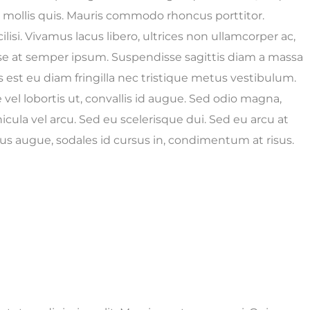
h mollis quis. Mauris commodo rhoncus porttitor.
lisi. Vivamus lacus libero, ultrices non ullamcorper ac,
e at semper ipsum. Suspendisse sagittis diam a massa
is est eu diam fringilla nec tristique metus vestibulum.
el lobortis ut, convallis id augue. Sed odio magna,
icula vel arcu. Sed eu scelerisque dui. Sed eu arcu at
cus augue, sodales id cursus in, condimentum at risus.