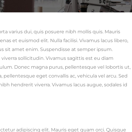
ta varius dui, quis posuere nibh mollis quis. Mauris
s et euismod elit. Nulla facilisi. Vivamus lacus libero,
us sit amet enim. Suspendisse at semper ipsum.
iverra sollicitudin. Vivamus sagittis est eu diam
ibulum. Donec magna purus, pellentesque vel lobortis ut,
 pellentesque eget convallis ac, vehicula vel arcu. Sed
nibh hendrerit viverra. Vivamus lacus augue, sodales id
tetur adipiscing elit. Mauris eget quam orci. Quisque