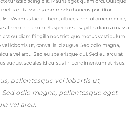
tetur adipiscing elit. Mauris eget quam orci. Quisque
h mollis quis. Mauris commodo rhoncus porttitor.
lisi. Vivamus lacus libero, ultrices non ullamcorper ac,
e at semper ipsum. Suspendisse sagittis diam a massa
is est eu diam fringilla nec tristique metus vestibulum.
el lobortis ut, convallis id augue. Sed odio magna,
icula vel arcu. Sed eu scelerisque dui. Sed eu arcu at
cus augue, sodales id cursus in, condimentum at risus.
, pellentesque vel lobortis ut,
e. Sed odio magna, pellentesque eget
ula vel arcu.