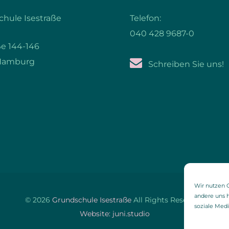
hule Isestraße
Telefon:
040 428 9687-0
ße 144-146
Hamburg
Schreiben Sie uns!
Wir nutzen C
andere uns h
© 2026
Grundschule Isestraße
All Rights Reserved.
soziale Med
Website: juni.studio